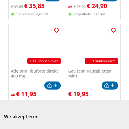
€
35,85
€
24,90
€ 37,85
€ 26,90
ab
in Apotheke lagernd
in Apotheke lagernd
+ 11 Bonuspunkte
+ 19 Bonuspunkte
Adolorini Ibuforte direkt
Gaviscon Kautabletten
400 mg
Mint
€
11,95
€
19,95
ab
bestellbar
in Apotheke lagernd
Wir akzeptieren