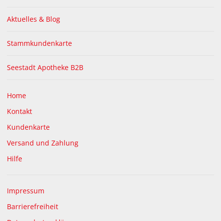
Aktuelles & Blog
Stammkundenkarte
+ 41 Bonuspunkte
+ 11 Bonuspunkte
Omni-Biotic 6 Pulver
Weleda Combudoron 25
Seestadt Apotheke B2B
g Gel
Home
€
41,45
€
11,95
€ 45,45
ab
Kontakt
bestellbar
bestellbar
Kundenkarte
Versand und Zahlung
Hilfe
Impressum
+ 16 Bonuspunkte
Barrierefreiheit
Nurofen Rapid Mini