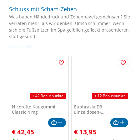
Schluss mit Scham-Zehen
Was haben Händedruck und Zehennägel gemeinsam? Sie
verraten mehr, als wir denken. Umso schlimmer, wenn
sich die Fußspitzen im Spa gelblich gefleckt präsentieren,
statt gesund
MEHR LESEN »
+ 42 Bonuspunkte
+ 12 Bonuspunkte
Nicorette Kaugummi
Euphrasia D3
Classic 4 mg
Einzeldosen-
Augentropfen Weleda
€
42,45
€
13,95