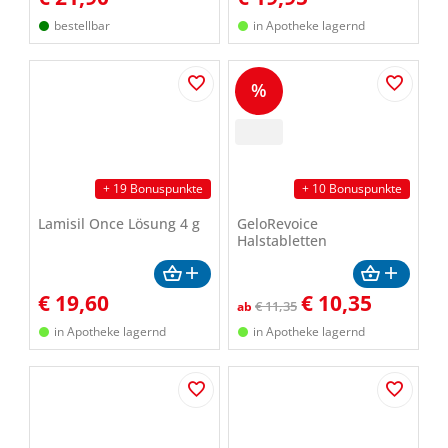
bestellbar
in Apotheke lagernd
%
+ 19 Bonuspunkte
+ 10 Bonuspunkte
Lamisil Once Lösung 4 g
GeloRevoice
Halstabletten
€
19,60
€
10,35
€ 11,35
ab
in Apotheke lagernd
in Apotheke lagernd