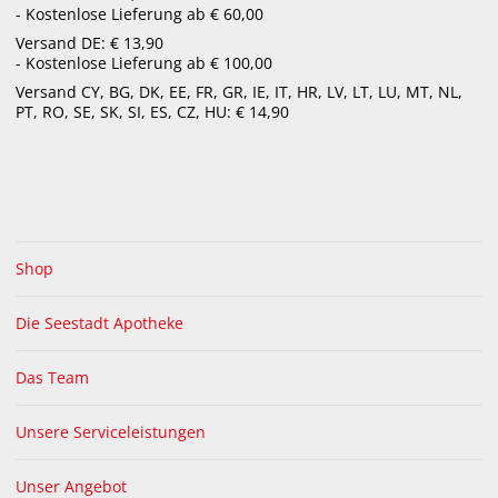
- Kostenlose Lieferung ab € 60,00
Versand DE: € 13,90
€
23,95
€
9,95
€ 10,95
ab
- Kostenlose Lieferung ab € 100,00
bestellbar
in Apotheke lagernd
Versand CY, BG, DK, EE, FR, GR, IE, IT, HR, LV, LT, LU, MT, NL,
PT, RO, SE, SK, SI, ES, CZ, HU: € 14,90
+ 15 Bonuspunkte
+ 11 Bonuspunkte
Shop
Weleda Euphrasia D 3
Gaviscon Mint
Augentropfen
Kautabletten
Die Seestadt Apotheke
Das Team
€
15,45
€
11,95
in Apotheke lagernd
in Apotheke lagernd
Unsere Serviceleistungen
Unser Angebot
%