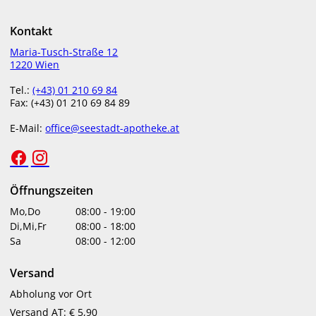
Kontakt
+ 11 Bonuspunkte
+ 26 Bonuspunkte
Maria-Tusch-Straße 12
1220 Wien
Lamisil Creme 15 g
Uvicur überzogene
Tabletten
Tel.:
(+43) 01 210 69 84
Fax: (+43) 01 210 69 84 89
€
11,20
€
26,90
E-Mail:
office@seestadt-apotheke.at
nicht lagernd
in Apotheke lagernd
Öffnungszeiten
-1 €
Mo,Do
08:00
-
19:00
Di,Mi,Fr
08:00
-
18:00
Sa
08:00
-
12:00
+ 23 Bonuspunkte
+ 9 Bonuspunkte
Versand
Omni-Biotic Reise
Tiger Balm Nacken &
Abholung vor Ort
Probiotikum 5g Beutel
Schulter
Versand AT: € 5,90