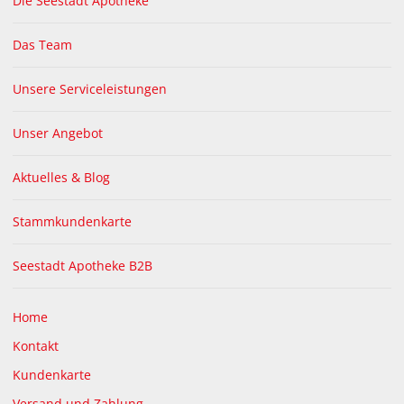
Die Seestadt Apotheke
lesen Sie mehr
Das Team
Unsere Serviceleistungen
3D - APOTHEKEN RUNDGANG
Unser Angebot
Aktuelles & Blog
Stammkundenkarte
Mit dem Laden der Karte akzeptieren Sie die Datenschutzerklärung von
Google.
Seestadt Apotheke B2B
Mehr erfahren
Karte laden
Home
Google Maps immer entsperren
Kontakt
Kundenkarte
Versand und Zahlung