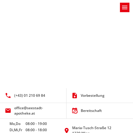
menu
(+43) 01 210 69 84
Vorbestellung
office@seestadt-
Bereitschaft
apotheke.at
Mo,Do
08:00
-
19:00
Maria-Tusch-Straße 12
Di,Mi,Fr
08:00
-
18:00