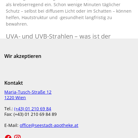
als krebserregend ein. Schon wenige Minuten täglicher
Schutz – selbst bei diffusem Licht oder im Schatten – können
helfen, Hautstruktur und -gesundheit langfristig zu
bewahren.
UVA- und UVB-Strahlen – was ist der
Unterschied?
Wir akzeptieren
UVB-Strahlen (denken Sie an „B“ wie Brand) sind
verantwortlich für Sonnenbrand. Sie dringen in die oberen
Hautschichten ein und schädigen dort unmittelbar das
Gewebe. UVA-Strahlen („A“ wie Aging) wirken tiefer in der
Haut und sind hauptverantwortlich für Faltenbildung,
Kontakt
Elastizitätsverlust und Pigmentveränderungen. Beide
Maria-Tusch-Straße 12
Strahlentypen können Hautkrebs begünstigen.
1220 Wien
Achten Sie daher bei der Produktauswahl auf einen
Tel.:
(+43) 01 210 69 84
breitbandigen Sonnenschutz
, der sowohl UVA- als auch
Fax: (+43) 01 210 69 84 89
UVB-Schutz bietet. Produkte mit dem UVA-Kreis-Symbol
E-Mail:
office@seestadt-apotheke.at
erfüllen diese Anforderungen.
Sonnenschutz ist Alltagspflege – nicht nur