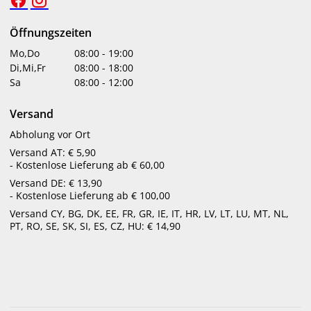
für den Sommerurlaub
Öffnungszeiten
Viele Menschen greifen nur am Strand zur Sonnencreme.
Mo,Do
08:00
-
19:00
Dabei sind UVA-Strahlen das ganze Jahr aktiv – selbst im
Di,Mi,Fr
08:00
-
18:00
Winter, durch Fensterglas oder bei bewölktem Himmel.
Sa
08:00
-
12:00
Gerade exponierte Stellen wie Gesicht, Hals und Hände sind
täglich UV-Licht ausgesetzt. Daher empfehlen wir eine
Versand
tägliche Pflegeroutine mit integriertem Lichtschutz – zum
Beispiel durch Tagespflege mit LSF oder getönte Produkte
Abholung vor Ort
mit UV-Schutz.
Versand AT: € 5,90
- Kostenlose Lieferung ab € 60,00
Alltagstauglicher UV-Schutz für die ganze
Versand DE: € 13,90
Familie
- Kostenlose Lieferung ab € 100,00
Versand CY, BG, DK, EE, FR, GR, IE, IT, HR, LV, LT, LU, MT, NL,
Moderne Produkte machen es leicht, Sonnenschutz in den
PT, RO, SE, SK, SI, ES, CZ, HU: € 14,90
Alltag zu integrieren:
Tagescremen mit LSF 30 oder 50 fügen sich nahtlos in
die Hautpflegeroutine ein
Praktische Sticks und Sprays erleichtern das
Nachcremen unterwegs