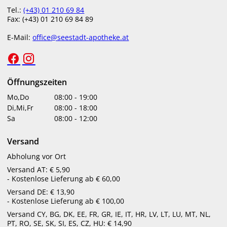
angewendet werden können (z. B. Nase, Wangen, Stirn).
Tel.:
(+43) 01 210 69 84
Achten Sie auf das
UVA-Siegel
für breitbandigen Schutz.
Fax: (+43) 01 210 69 84 89
Spezialprodukte aus der Apotheke: Für
E-Mail:
office@seestadt-apotheke.at
empfindliche & allergische Haut
In der Apotheke erhalten Sie Sonnenschutzmittel, die
speziell für empfindliche oder allergiegefährdete Haut
Öffnungszeiten
entwickelt wurden. Diese Produkte zeichnen sich aus durch:
Mo,Do
08:00
-
19:00
Di,Mi,Fr
08:00
-
18:00
Hautneutrale Formulierungen
, oft ohne Duftstoffe,
Sa
08:00
-
12:00
Alkohol oder Emulgatoren
Dermatologische Tests auf Verträglichkeit
– auch bei
Versand
Hauterkrankungen
Wasserfeste, photostabile UV-Filter
, die auch bei
Abholung vor Ort
hoher Belastung Schutz bieten
Versand AT: € 5,90
- Kostenlose Lieferung ab € 60,00
Beispiele aus unserem Sortiment:
Versand DE: € 13,90
Avène Reflexe Solaire Kinder
– mineralisch, extrem
- Kostenlose Lieferung ab € 100,00
verträglich
Versand CY, BG, DK, EE, FR, GR, IE, IT, HR, LV, LT, LU, MT, NL,
Seestadt LSF 50+ Sonnenfluid
– ideal für Gesicht und
PT, RO, SE, SK, SI, ES, CZ, HU: € 14,90