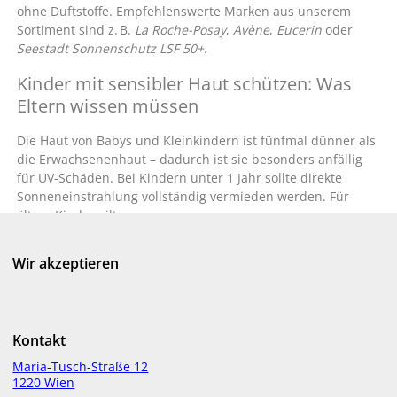
ohne Duftstoffe. Empfehlenswerte Marken aus unserem
Sortiment sind z. B.
La Roche-Posay
,
Avène
,
Eucerin
oder
Seestadt Sonnenschutz LSF 50+
.
Kinder mit sensibler Haut schützen: Was
Eltern wissen müssen
Die Haut von Babys und Kleinkindern ist fünfmal dünner als
die Erwachsenenhaut – dadurch ist sie besonders anfällig
für UV-Schäden. Bei Kindern unter 1 Jahr sollte direkte
Sonneneinstrahlung vollständig vermieden werden. Für
ältere Kinder gilt:
Hoher Lichtschutzfaktor (mindestens LSF 50+)
Wir akzeptieren
Parfumfreie, wasserfeste Produkte
Mineralische Filter bei Neigung zu Allergien oder
Neurodermitis
Zusätzlicher textiler UV-Schutz (z.
B. UV-Shirts, H
üte
Kontakt
mit Nackenschutz)
Maria-Tusch-Straße 12
Ideal sind
Sonnenschutzprodukte
in Sprayform
, die das
1220 Wien
Eincremen erleichtern, oder
Sonnensticks
, die punktuell