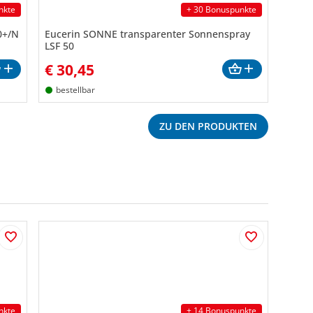
nkte
+ 30 Bonuspunkte
0+/N
Eucerin SONNE transparenter Sonnenspray
LSF 50
€
30,45
bestellbar
ZU DEN PRODUKTEN
nkte
+ 14 Bonuspunkte