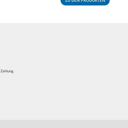
ZU DEN PRODUKTEN
 Zahlung
nkte
+ 31 Bonuspunkte
Seestadt Allergo Immun
€
31,90
in Apotheke lagernd