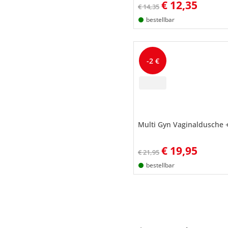
€
12,35
€ 14,35
bestellbar
-2 €
Multi Gyn Vaginaldusche +
€
19,95
€ 21,95
bestellbar