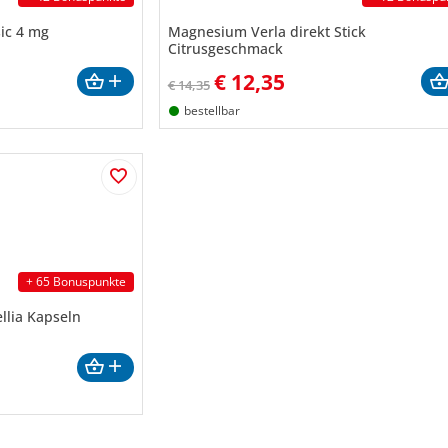
ic 4 mg
Magnesium Verla direkt Stick
Citrusgeschmack
€
12,35
€ 14,35
bestellbar
+ 65 Bonuspunkte
llia Kapseln