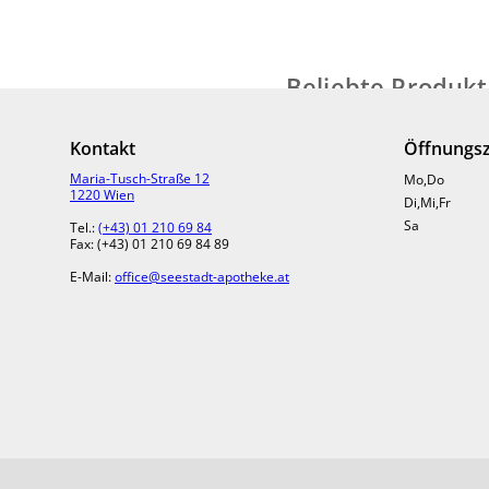
Beliebte Produk
Kontakt
Öffnungsz
Maria-Tusch-Straße 12
Mo,Do
1220 Wien
Di,Mi,Fr
Sa
Tel.:
(+43) 01 210 69 84
Fax: (+43) 01 210 69 84 89
E-Mail:
office@seestadt-apotheke.at
Seestadt VITAMIN D3 Kap
€
21,70
in Apotheke lagernd