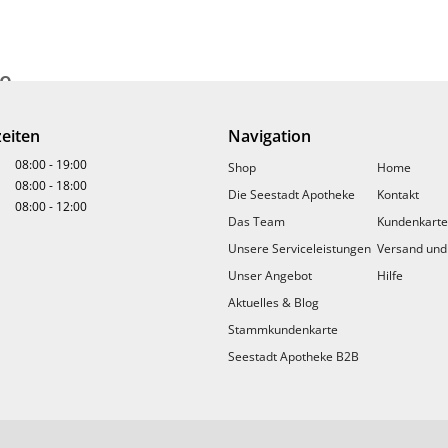
te
eiten
Navigation
08:00
-
19:00
Shop
Home
08:00
-
18:00
Die Seestadt Apotheke
Kontakt
08:00
-
12:00
Das Team
Kundenkarte
Unsere Serviceleistungen
Versand und
+ 21 Bonuspunkte
+ 18 Bonuspu
Unser Angebot
Hilfe
seln
Seestadt Nem Biotic Kids Gummies
Aktuelles & Blog
Stammkundenkarte
€
18,70
Seestadt Apotheke B2B
in Apotheke lagernd