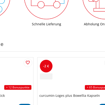
Schnelle Lieferung
Abholung Onl
te
-2 €
+ 12 Bonuspunkte
+ 65 Bonuspu
ick
curcumin-Loges plus Bowellia Kapseln