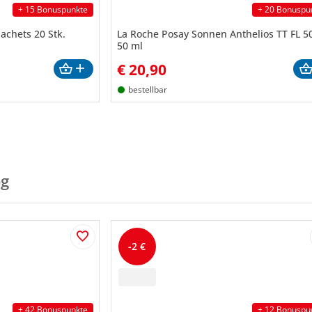
+ 15 Bonuspunkte
+ 20 Bonuspu
achets 20 Stk.
La Roche Posay Sonnen Anthelios TT FL 5
50 ml
€
20,90
bestellbar
og
-2 €
+ 42 Bonuspunkte
+ 12 Bonuspu